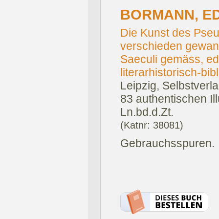
BORMANN, ED
Die Kunst des Pseu
verschieden gewand
Saeculi gemäss, edl
literarhistorisch-bi
Leipzig, Selbstverl
83 authentischen Ill
Ln.bd.d.Zt.
(Katnr: 38081)
Gebrauchsspuren.