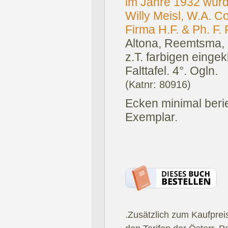
im Jahre 1932 wurde
Willy Meisl, W.A. C
Firma H.F. & Ph. F
Altona, Reemtsma,
z.T. farbigen einge
Falttafel. 4°. Ogln.
(Katnr: 80916)
Ecken minimal beri
Exemplar.
.Zusätzlich zum Kaufprei