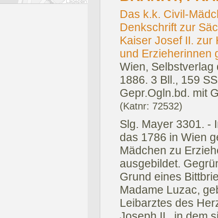
Das k.k. Civil-Mäd
Denkschrift zur Säc
Kaiser Josef II. zu
und Erzieherinnen 
Wien, Selbstverlag
1886.
3 Bll., 159 S
Gepr.Ogln.bd. mit G
(Katnr: 72532)
Slg. Mayer 3301. - 
das 1786 in Wien g
Mädchen zu Erzieh
ausgebildet. Gegrü
Grund eines Bittbr
Madame Luzac, geb
Leibarztes des Her
Joseph II., in dem 