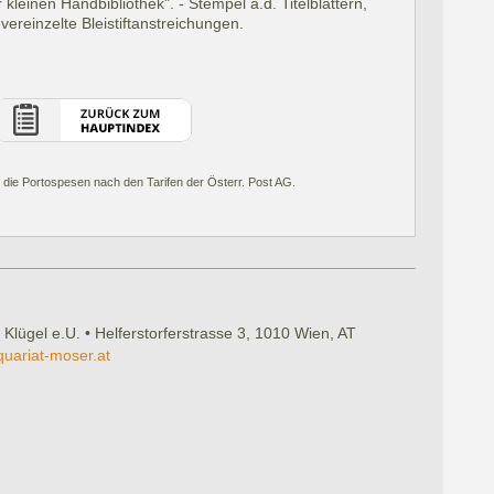
leinen Handbibliothek". - Stempel a.d. Titelblättern,
 vereinzelte Bleistiftanstreichungen.
 die Portospesen nach den Tarifen der Österr. Post AG.
 Klügel e.U. • Helferstorferstrasse 3, 1010 Wien, AT
quariat-moser.at