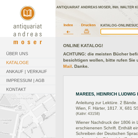
ANTIQUARIAT ANDREAS MOSER, INH. WALTER K
KATALOG-ONLINESUC
ONLINE KATALOG!
ÜBER UNS
ACHTUNG: die meisten Bücher befind
besichtigen wollen, bitte rufen Sie
KATALOGE
Mail
. Danke.
ANKAUF | VERKAUF
IMPRESSUM | AGB
KONTAKT
MAREES, HEINRICH LUDWIG 
Anleitung zur Lektüre. 2 Bände.
Wien, F. Härter, 1817.
X, 681 SS
(Katnr: 43158)
Wiener Nachdruck der 1806 in L.
erschienenen Schrift. Enthält 
Schreiben der Deutschen Sprach