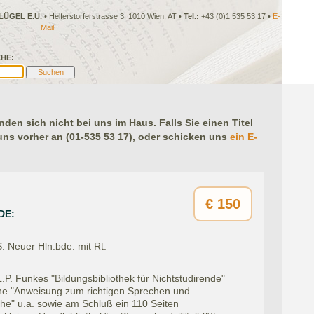
LÜGEL E.U.
• Helferstorferstrasse 3, 1010 Wien, AT •
Tel.:
+43 (0)1 535 53 17 •
E-
Mail
HE:
en sich nicht bei uns im Haus. Falls Sie einen Titel
 uns vorher an (01-535 53 17), oder schicken uns
ein E-
€
150
DE:
. Neuer Hln.bde. mit Rt.
P. Funkes "Bildungsbibliothek für Nichtstudirende"
eine "Anweisung zum richtigen Sprechen und
e" u.a. sowie am Schluß ein 110 Seiten