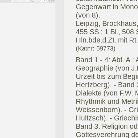
Gegenwart in Monog
(von 8).
Leipzig, Brockhaus
455 SS.; 1 Bl., 508 S
Hln.bde.d.Zt. mit Rt.
(Katnr: 59773)
Band 1 - 4: Abt. A.:
Geographie (von J.
Urzeit bis zum Begi
Hertzberg). - Band
Dialekte (von F.W. 
Rhythmik und Metrik
Weissenborn). - Gri
Hultzsch). - Griechi
Band 3: Religion od
Gottesverehrung der