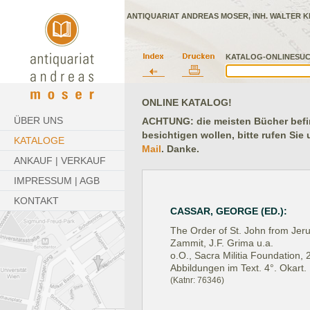
ANTIQUARIAT ANDREAS MOSER, INH. WALTER K
KATALOG-ONLINESUC
ONLINE KATALOG!
ÜBER UNS
ACHTUNG: die meisten Bücher befind
besichtigen wollen, bitte rufen Sie
KATALOGE
Mail
. Danke.
ANKAUF | VERKAUF
IMPRESSUM | AGB
KONTAKT
CASSAR, GEORGE (ED.):
The Order of St. John from Jeru
Zammit, J.F. Grima u.a.
o.O., Sacra Militia Foundation, 
Abbildungen im Text. 4°. Okart.
(Katnr: 76346)