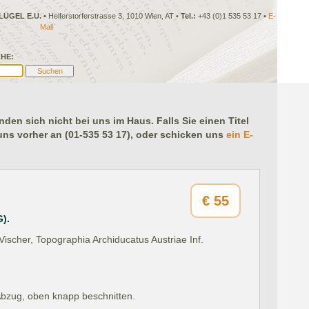
LÜGEL E.U.
• Helferstorferstrasse 3, 1010 Wien, AT •
Tel.:
+43 (0)1 535 53 17 •
E-
Mail
HE:
en sich nicht bei uns im Haus. Falls Sie einen Titel
 uns vorher an (01-535 53 17), oder schicken uns
ein E-
€
55
).
"Vischer, Topographia Archiducatus Austriae Inf.
Abzug, oben knapp beschnitten.