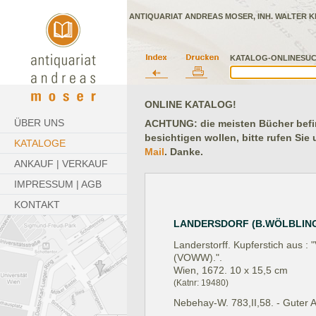
ANTIQUARIAT ANDREAS MOSER, INH. WALTER K
KATALOG-ONLINESUC
ONLINE KATALOG!
ÜBER UNS
ACHTUNG: die meisten Bücher befind
besichtigen wollen, bitte rufen Sie
KATALOGE
Mail
. Danke.
ANKAUF | VERKAUF
IMPRESSUM | AGB
KONTAKT
LANDERSDORF (B.WÖLBLING
Landerstorff. Kupferstich aus : 
(VOWW).".
Wien, 1672.
10 x 15,5 cm
(Katnr: 19480)
Nebehay-W. 783,II,58. - Guter 