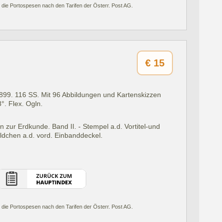
 die Portospesen nach den Tarifen der Österr. Post AG.
€
15
1899.
116 SS. Mit 96 Abbildungen und Kartenskizzen
8°. Flex. Ogln.
zur Erdkunde. Band II. - Stempel a.d. Vortitel-und
hildchen a.d. vord. Einbanddeckel.
 die Portospesen nach den Tarifen der Österr. Post AG.