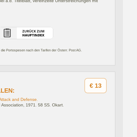
 a.d. Titelblatt, vereinzelte Unterstreichungen mit
 die Portospesen nach den Tarifen der Österr. Post AG.
€
13
LLEN:
 Attack and Defense.
 Association, 1971.
58 SS. Okart.