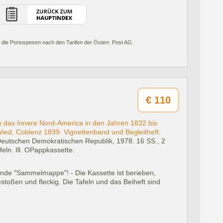
 die Portospesen nach den Tarifen der Österr. Post AG.
€
110
in das Innere Nord-America in den Jahren 1832 bis
Wied, Coblenz 1839. Vignettenband und Begleitheft.
r Deutschen Demokratischen Republik, 1978.
16 SS., 2
afeln. Ill. OPappkassette.
tende "Sammelmappe"! - Die Kassette ist berieben,
stoßen und fleckig. Die Tafeln und das Beiheft sind