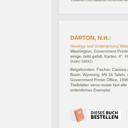
.Zusätzlich zum Kaufpreis verrechnen wir
DARTON, N.H.:
Geology and Undergroung Waters
Washington, Government Printin
einige, teild gefalt. Karten. 4°. H
(Katnr: 58842)
Beigebunden: Fischer, Cassius 
Basin, Wyoming. Mit 16 Tafeln, 
Government Printin Office, 1906.
Titelblätter verso sowie fast al
ordentliches Exemplar.