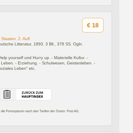
€
18
Staaten. 2. Aufl.
eutsche Litteratur, 1893.
3 Bll., 378 SS. Ogln.
elp yourself und Hurry up. - Materielle Kultur. -
s Leben. - Erziehung. - Schulwesen, Geistesleben. -
ziales Leben" etc.
 die Portospesen nach den Tarifen der Österr. Post AG.