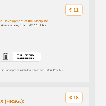
€
11
he Development of the Discipline.
 Association, 1973.
43 SS. Okart.
 die Portospesen nach den Tarifen der Österr. Post AG.
€
18
 (HRSG.):