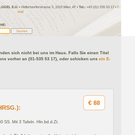
LÜGEL E.U.
• Helferstorferstrasse 3, 1010 Wien, AT •
Tel.:
+43 (0)1 535 53 17 •
E-
Mail
HE:
en sich nicht bei uns im Haus. Falls Sie einen Titel
 uns vorher an (01-535 53 17), oder schicken uns
ein E-
€
88
HRSG.):
.
30 SS. Mit 3 Tafeln. Hln.bd.d.Zt.