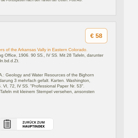
 die Portospesen nach den Tarifen der Österr. Post AG.
€
58
 of the Arkansas Vally in Eastern Colorado.
g Office, 1906.
90 SS., IV SS. Mit 28 Tafeln, darunter
ln.bd.d.Zt.
A.: Geology and Water Resources of the Bighorn
darung 3 mehrfach gefalt. Karten. Washington,
 VI, 72, IV SS. "Professional Paper Nr. 53".
le Tafeln mit kleinem Stempel versehen, ansonsten