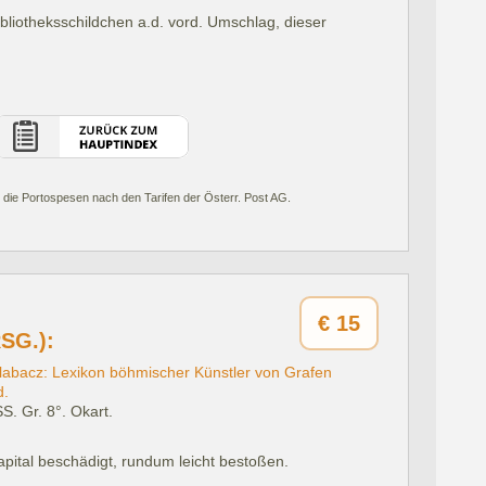
bliotheksschildchen a.d. vord. Umschlag, dieser
 die Portospesen nach den Tarifen der Österr. Post AG.
€
15
SG.):
Dlabacz: Lexikon böhmischer Künstler von Grafen
d.
SS. Gr. 8°. Okart.
pital beschädigt, rundum leicht bestoßen.