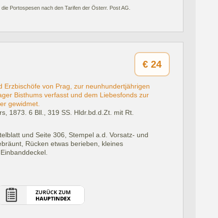
 die Portospesen nach den Tarifen der Österr. Post AG.
€
24
d Erzbischöfe von Prag, zur neunhundertjährigen
rager Bisthums verfasst und dem Liebesfonds zur
ter gewidmet.
rs, 1873.
6 Bll., 319 SS. Hldr.bd.d.Zt. mit Rt.
telblatt und Seite 306, Stempel a.d. Vorsatz- und
 gebräunt, Rücken etwas berieben, kleines
. Einbanddeckel.