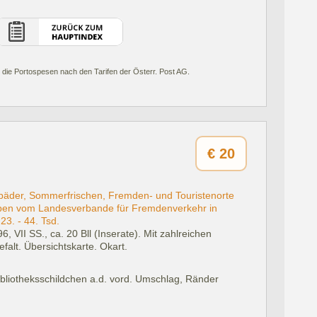
 die Portospesen nach den Tarifen der Österr. Post AG.
€
20
äder, Sommerfrischen, Fremden- und Touristenorte
en vom Landesverbande für Fremdenverkehr in
3. - 44. Tsd.
6, VII SS., ca. 20 Bll (Inserate). Mit zahlreichen
falt. Übersichtskarte. Okart.
ibliotheksschildchen a.d. vord. Umschlag, Ränder