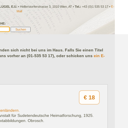
LÜGEL E.U.
• Helferstorferstrasse 3, 1010 Wien, AT •
Tel.:
+43 (0)1 535 53 17 •
E-
Mail
HE:
en sich nicht bei uns im Haus. Falls Sie einen Titel
 uns vorher an (01-535 53 17), oder schicken uns
ein E-
€
18
tenländern.
Anstalt für Sudetendeutsche Heimatforschung, 1925.
extabbildungen. Obrosch.