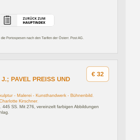
 die Portospesen nach den Tarifen der Österr. Post AG.
€
32
J.; PAVEL PREISS UND
ulptur - Malerei - Kunsthandwerk - Bühnenbild.
harlotte Kirschner.
.
445 SS. Mit 276, vereinzelt farbigen Abbildungen
hlag.