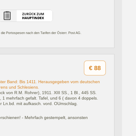
 die Portospesen nach den Tarifen der Österr. Post AG.
€
88
rster Band: Bis 1411. Herausgegeben vom deutschen
rens und Schlesiens.
uck von R.M. Rohrer), 1911.
XIII SS., 1 Bl., 445 SS.
, 1 mehrfach gefalt. Tafel, und 6 ( davon 4 doppels.
er Ln.bd. mit aufkasch. vord. OUmschlag.
 erschienen! - Mehrfach gestempelt, ansonsten