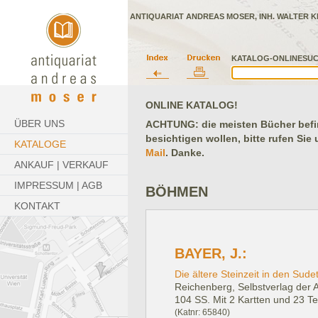
ANTIQUARIAT ANDREAS MOSER, INH. WALTER K
KATALOG-ONLINESUC
ONLINE KATALOG!
ÜBER UNS
ACHTUNG: die meisten Bücher befind
besichtigen wollen, bitte rufen Sie
KATALOGE
Mail
. Danke.
ANKAUF | VERKAUF
IMPRESSUM | AGB
BÖHMEN
KONTAKT
BAYER, J.:
Die ältere Steinzeit in den Sude
Reichenberg, Selbstverlag der 
104 SS. Mit 2 Kartten und 23 T
(Katnr: 65840)