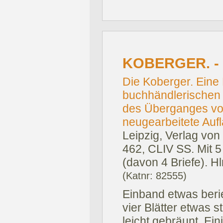
KOBERGER. -
Die Koberger. Eine
buchhändlerischen 
des Überganges vom 
neugearbeitete Aufl
Leipzig, Verlag von 
462, CLIV SS. Mit 5
(davon 4 Briefe). Hln
(Katnr: 82555)
Einband etwas beri
vier Blätter etwas s
leicht gebräunt. Ei