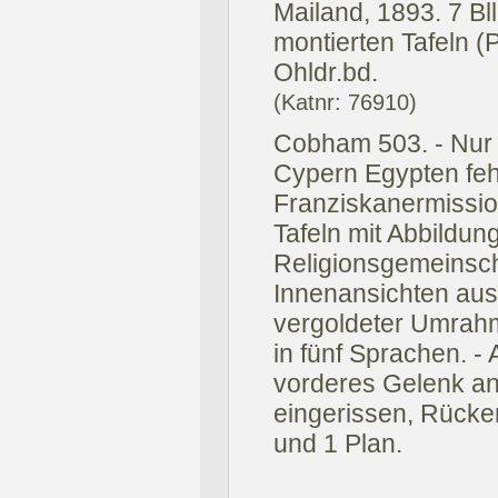
Mailand, 1893.
7 Bl
montierten Tafeln (
Ohldr.bd.
(Katnr: 76910)
Cobham 503. - Nur B
Cypern Egypten fehl
Franziskanermission
Tafeln mit Abbildun
Religionsgemeinsch
Innenansichten aus 
vergoldeter Umrahm
in fünf Sprachen. - 
vorderes Gelenk an
eingerissen, Rücken
und 1 Plan.