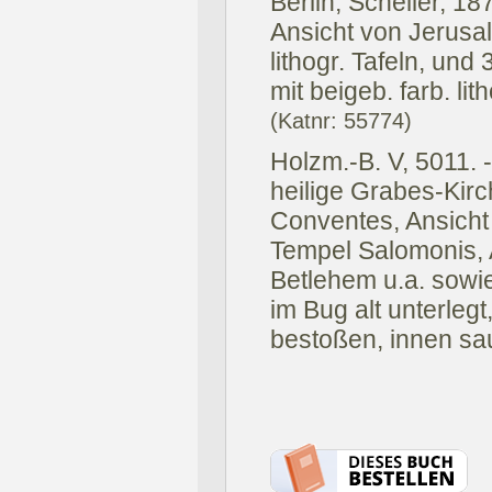
Berlin, Scheller, 18
Ansicht von Jerusa
lithogr. Tafeln, und 
mit beigeb. farb. li
(Katnr: 55774)
Holzm.-B. V, 5011. -
heilige Grabes-Kirc
Conventes, Ansicht
Tempel Salomonis, 
Betlehem u.a. sowie
im Bug alt unterleg
bestoßen, innen sa