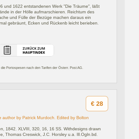
06 und 1622 entstandenen Werk "Die Träume", läßt
 Stände in der Hölle aufmarschieren. Reichtum des
prache und Fülle der Bezüge machen daraus ein
imal gebräunt, Ecken und Rückenb leicht berieben.
 die Portospesen nach den Tarifen der Österr. Post AG.
€
28
he author by Patrick Murdoch. Edited by Bolton
n, 1842.
XLVIII, 320, 16, 16 SS. Withdesigns drawn
, Thomas Creswick, J.C. Horsley u.a. Ill.Ogln.bd.