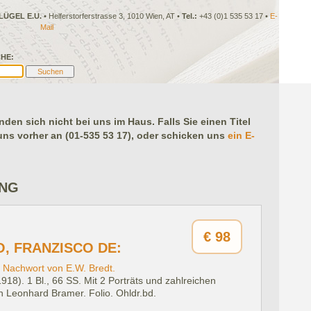
LÜGEL E.U.
• Helferstorferstrasse 3, 1010 Wien, AT •
Tel.:
+43 (0)1 535 53 17 •
E-
Mail
HE:
en sich nicht bei uns im Haus. Falls Sie einen Titel
 uns vorher an (01-535 53 17), oder schicken uns
ein E-
ING
€
98
, FRANZISCO DE:
 Nachwort von E.W. Bredt.
1918).
1 Bl., 66 SS. Mit 2 Porträts und zahlreichen
n Leonhard Bramer. Folio. Ohldr.bd.