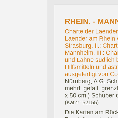
RHEIN. - MAN
Charte der Laender 
Laender am Rhein v
Strasburg. II.: Chart
Mannheim. III.: Cha
und Lahne südlich 
Hilfsmitteln und a
ausgefertigt von Co
Nürnberg, A.G. Sch
mehrf. gefalt. grenz
x 50 cm.) Schuber d
(Katnr: 52155)
Die Karten am Rück