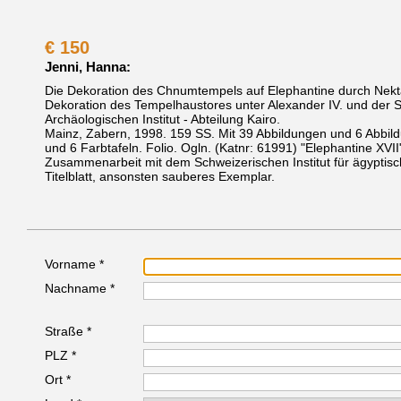
€
150
Jenni, Hanna:
Die Dekoration des Chnumtempels auf Elephantine durch Nekta
Dekoration des Tempelhaustores unter Alexander IV. und de
Archäologischen Institut - Abteilung Kairo.
Mainz, Zabern, 1998.
159 SS. Mit 39 Abbildungen und 6 Abbild
und 6 Farbtafeln. Folio. Ogln.
(Katnr: 61991)
"Elephantine XVII
Zusammenarbeit mit dem Schweizerischen Institut für ägyptis
Titelblatt, ansonsten sauberes Exemplar.
Vorname *
Nachname *
Straße *
PLZ *
Ort *